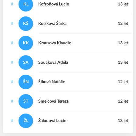
#
KL
Kofroňová
Lucie
13 let
#
KŠ
Kosíková
Šárka
12 let
#
KK
Krausová
Klaudie
13 let
#
SA
Součková
Adéla
13 let
#
ŠN
Šiková
Natálie
12 let
#
ŠT
Šmelcová
Tereza
12 let
#
ŽL
Žaludová
Lucie
13 let