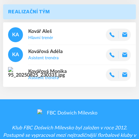
REALIZAČNÍ TÝM
Kovář
Aleš
KA
Hlavní trenér
Kovářová
Adéla
KA
Asistent trenéra
Kovářová
Monika
Asistent trenéra
Klub FBC Došwich Milevsko byl založen v roce 2012.
Postupně se vypracoval mezi nejtradičnější florbalové kluby v