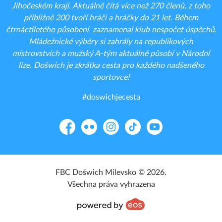
Jihočeském kraji. Aktuálně čítá více než 270 členů, z toho
přibližně 200 tvoří hráči a hráčky do 21 let. Během
čtrnáctiletého působení zaznamenal klub nespočet úspěchů.
Mládežnické výběry si zahrály na republikových
mistrovstvích a mužský A-tým aktuálně působí v Národní
lize. Došwich je zkrátka cesta pro každého nadšeného
sportovce!
#doswichjecesta
Facebook
Flickr
Instagram
TikTok
YouTube
FBC Došwich Milevsko © 2026.
Všechna práva vyhrazena