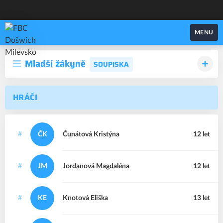
FBC Došwich Milevsko
MENU
Mladší žákyně
SOUPISKA
HRÁČI
#
ČK
Čunátová
Kristýna
12 let
#
JM
Jordanová
Magdaléna
12 let
#
KE
Knotová
Eliška
13 let