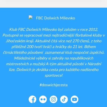
Klub FBC Došwich Milevsko byl založen v roce 2012.
Postupně se vypracoval mezi nejtradičnější florbalové kluby v
Jihočeském kraji. Aktuálně čítá více než 270 členů, z toho
přibližně 200 tvoří hráči a hráčky do 21 let. Během
čtrnáctiletého působení zaznamenal klub nespočet úspěchů.
Mládežnické výběry si zahrály na republikových
mistrovstvích a mužský A-tým aktuálně působí v Národní
lize. Došwich je zkrátka cesta pro každého nadšeného
sportovce!
#doswichjecesta
Facebook
Flickr
Instagram
TikTok
YouTube