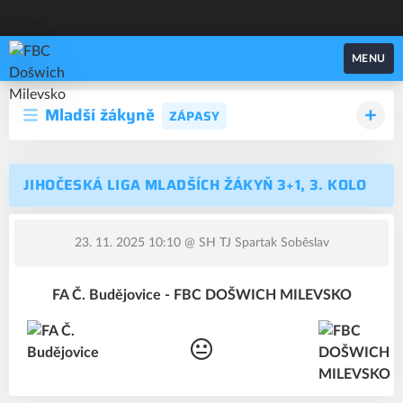
FBC Došwich Milevsko
MENU
Mladší žákyně
ZÁPASY
JIHOČESKÁ LIGA MLADŠÍCH ŽÁKYŇ 3+1, 3. KOLO
23. 11. 2025 10:10
@ SH TJ Spartak Soběslav
FA Č. Budějovice - FBC DOŠWICH MILEVSKO