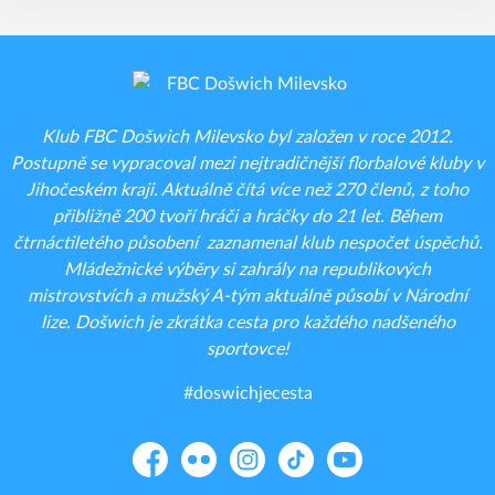
Klub FBC Došwich Milevsko byl založen v roce 2012.
Postupně se vypracoval mezi nejtradičnější florbalové kluby v
Jihočeském kraji. Aktuálně čítá více než 270 členů, z toho
přibližně 200 tvoří hráči a hráčky do 21 let. Během
čtrnáctiletého působení zaznamenal klub nespočet úspěchů.
Mládežnické výběry si zahrály na republikových
mistrovstvích a mužský A-tým aktuálně působí v Národní
lize. Došwich je zkrátka cesta pro každého nadšeného
sportovce!
#doswichjecesta
Facebook
Flickr
Instagram
TikTok
YouTube