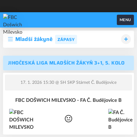
FBC Došwich Milevsko
MENU
Mladší žákyně
ZÁPASY
JIHOČESKÁ LIGA MLADŠÍCH ŽÁKYŇ 3+1, 5. KOLO
17. 1. 2026 15:30
@ SH SKP Stárnet Č. Budějovice
FBC DOŠWICH MILEVSKO - FA Č. Budějovice B