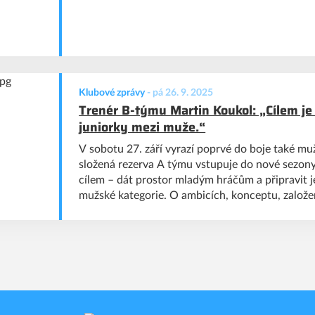
Klubové zprávy
-
pá 26. 9. 2025
Trenér B-týmu Martin Koukol: „Cílem je
juniorky mezi muže.“
V sobotu 27. září vyrazí poprvé do boje také m
složená rezerva A týmu vstupuje do nové sezon
cílem – dát prostor mladým hráčům a připravit 
mužské kategorie. O ambicích, konceptu, založ
nové trenérské roli Martina Koukola v B-týmu č