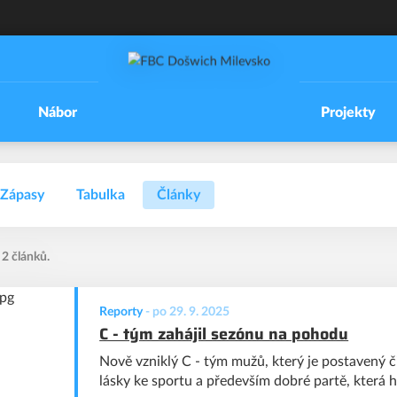
Nábor
Projekty
Zápasy
Tabulka
Články
 2 článků.
Reporty
-
po 29. 9. 2025
C - tým zahájil sezónu na pohodu
Nově vzniklý C - tým mužů, který je postavený či
lásky ke sportu a především dobré partě, která hr