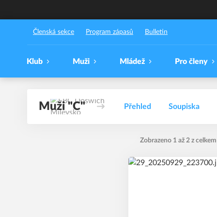
FBC Došwich Milevsko
Členská sekce
Program zápasů
Bulletin
Klub
Muži
Mládež
Pro členy
Muži "C"
Přehled
Soupiska
Zobrazeno 1 až 2 z celkem