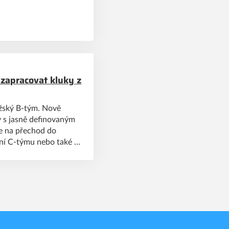
 zapracovat kluky z
užský B-tým. Nově
y s jasně definovaným
je na přechod do
ení C-týmu nebo také o
těte v dnešním článku.