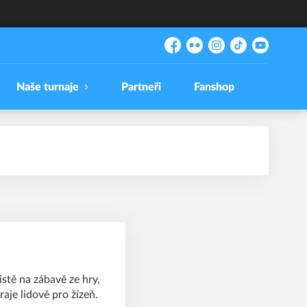
Facebook
Flickr
Instagram
TikTok
YouTube
Naše turnaje
Partneři
Fanshop
stě na zábavě ze hry,
aje lidově pro žízeň.