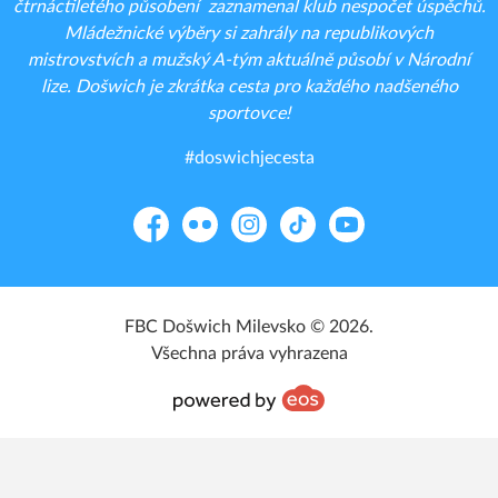
čtrnáctiletého působení zaznamenal klub nespočet úspěchů.
Mládežnické výběry si zahrály na republikových
mistrovstvích a mužský A-tým aktuálně působí v Národní
lize. Došwich je zkrátka cesta pro každého nadšeného
sportovce!
#doswichjecesta
Facebook
Flickr
Instagram
TikTok
YouTube
FBC Došwich Milevsko © 2026.
Všechna práva vyhrazena