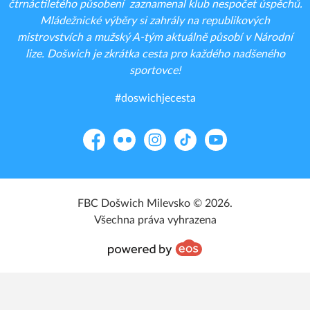
čtrnáctiletého působení zaznamenal klub nespočet úspěchů.
Mládežnické výběry si zahrály na republikových
mistrovstvích a mužský A-tým aktuálně působí v Národní
lize. Došwich je zkrátka cesta pro každého nadšeného
sportovce!
#doswichjecesta
Facebook
Flickr
Instagram
TikTok
YouTube
FBC Došwich Milevsko © 2026.
Všechna práva vyhrazena