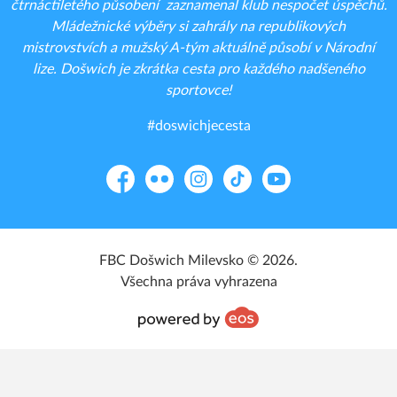
čtrnáctiletého působení zaznamenal klub nespočet úspěchů.
Mládežnické výběry si zahrály na republikových
mistrovstvích a mužský A-tým aktuálně působí v Národní
lize. Došwich je zkrátka cesta pro každého nadšeného
sportovce!
#doswichjecesta
Facebook
Flickr
Instagram
TikTok
YouTube
FBC Došwich Milevsko © 2026.
Všechna práva vyhrazena