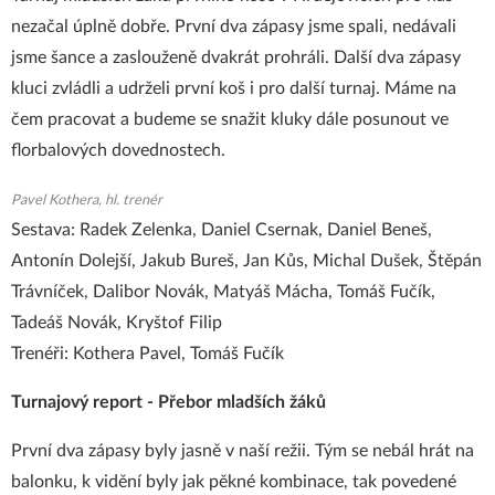
nezačal úplně dobře. První dva zápasy jsme spali, nedávali
jsme šance a zaslouženě dvakrát prohráli. Další dva zápasy
kluci zvládli a udrželi první koš i pro další turnaj. Máme na
čem pracovat a budeme se snažit kluky dále posunout ve
florbalových dovednostech.
Pavel Kothera, hl. trenér
Sestava: Radek Zelenka, Daniel Csernak, Daniel Beneš,
Antonín Dolejší, Jakub Bureš, Jan Kůs, Michal Dušek, Štěpán
Trávníček, Dalibor Novák, Matyáš Mácha, Tomáš Fučík,
Tadeáš Novák, Kryštof Filip
Trenéři: Kothera Pavel, Tomáš Fučík
Turnajový report - Přebor mladších žáků
První dva zápasy byly jasně v naší režii. Tým se nebál hrát na
balonku, k vidění byly jak pěkné kombinace, tak povedené