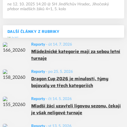
ne 12. 10. 2025 14:20
@
SH Jindřichův Hradec
,
Jihočeský
přebor mladších žáků 4+1, 5. kolo
DALŠÍ ČLÁNKY Z RUBRIKY
Reporty
-
út 14. 7. 2026
Mládežnické kategorie mají za sebou letní
turnaje
Reporty
-
po 25. 5. 2026
Dragon Cup 2026 je minulostí, týmy
bojovaly ve třech kategoriích
Reporty
-
čt 14. 5. 2026
Mladší žáci uzavřeli ligovou sezonu, čekají
je však neligové turnaje
Reporty
-
st 13. 5. 2026