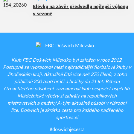
Elévky na závěr předvedly nejlepší výkony
v sezoně
Klub FBC Došwich Milevsko byl založen v roce 2012.
Postupně se vypracoval mezi nejtradičnější florbalové kluby v
Jihočeském kraji. Aktuálně čítá více než 270 členů, z toho
přibližně 200 tvoří hráči a hráčky do 21 let. Během
čtrnáctiletého působení zaznamenal klub nespočet úspěchů.
Mládežnické výběry si zahrály na republikových
mistrovstvích a mužský A-tým aktuálně působí v Národní
lize. Došwich je zkrátka cesta pro každého nadšeného
sportovce!
#doswichjecesta