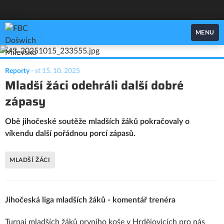
FBC Došwich Milevsko
MENU
Reporty
-
st 15. 10. 2025
Mladší žáci odehráli další dobré
zápasy
Obě jihočeské soutěže mladších žáků pokračovaly o
víkendu další pořádnou porcí zápasů.
MLADŠÍ ŽÁCI
Jihočeská liga mladších žáků - komentář trenéra
Turnaj mladších žáků prvního koše v Hrdějovicích pro nás