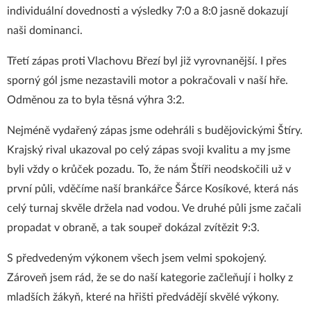
individuální dovednosti a výsledky 7:0 a 8:0 jasně dokazují
naši dominanci.
Třetí zápas proti Vlachovu Březí byl již vyrovnanější. I přes
sporný gól jsme nezastavili motor a pokračovali v naší hře.
Odměnou za to byla těsná výhra 3:2.
Nejméně vydařený zápas jsme odehráli s budějovickými Štíry.
Krajský rival ukazoval po celý zápas svoji kvalitu a my jsme
byli vždy o krůček pozadu. To, že nám Štíři neodskočili už v
první půli, vděčíme naší brankářce Šárce Kosíkové, která nás
celý turnaj skvěle držela nad vodou. Ve druhé půli jsme začali
propadat v obraně, a tak soupeř dokázal zvítězit 9:3.
S předvedeným výkonem všech jsem velmi spokojený.
Zároveň jsem rád, že se do naší kategorie začleňují i holky z
mladších žákyň, které na hřišti předvádějí skvělé výkony.