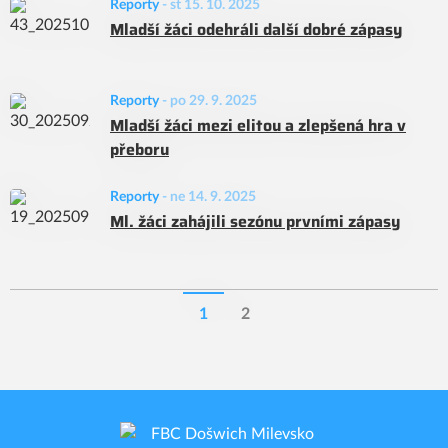
Reporty
-
st 15. 10. 2025
Mladší žáci odehráli další dobré zápasy
Reporty
-
po 29. 9. 2025
Mladší žáci mezi elitou a zlepšená hra v
přeboru
Reporty
-
ne 14. 9. 2025
Ml. žáci zahájili sezónu prvními zápasy
1
2