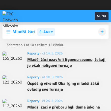
FBC Došwich Milevsko
MENU
Mladší žáci
ČLÁNKY
Zobrazeno 1 až 10 z celkem 12 článků.
Reporty
-
čt 14. 5. 2026
Mladší žáci uzavřeli ligovou sezonu, čekají
je však neligové turnaje
Reporty
-
út 10. 3. 2026
Úspěšný víkend! Oba týmy mladší žáků
ovládly své turnaje
Reporty
-
čt 26. 2. 2026
Mladší žáci v přeboru byli doma jako na