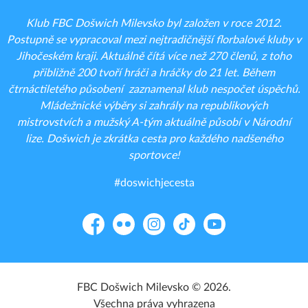
Klub FBC Došwich Milevsko byl založen v roce 2012.
Postupně se vypracoval mezi nejtradičnější florbalové kluby v
Jihočeském kraji. Aktuálně čítá více než 270 členů, z toho
přibližně 200 tvoří hráči a hráčky do 21 let. Během
čtrnáctiletého působení zaznamenal klub nespočet úspěchů.
Mládežnické výběry si zahrály na republikových
mistrovstvích a mužský A-tým aktuálně působí v Národní
lize. Došwich je zkrátka cesta pro každého nadšeného
sportovce!
#doswichjecesta
Facebook
Flickr
Instagram
TikTok
YouTube
FBC Došwich Milevsko © 2026.
Všechna práva vyhrazena