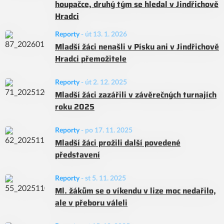
houpačce, druhý tým se hledal v Jindřichově
Hradci
Reporty
-
út 13. 1. 2026
Mladší žáci nenašli v Písku ani v Jindřichově
Hradci přemožitele
Reporty
-
út 2. 12. 2025
Mladší žáci zazářili v závěrečných turnajích
roku 2025
Reporty
-
po 17. 11. 2025
Mladší žáci prožili další povedené
představení
Reporty
-
st 5. 11. 2025
Ml. žákům se o víkendu v lize moc nedařilo,
ale v přeboru váleli